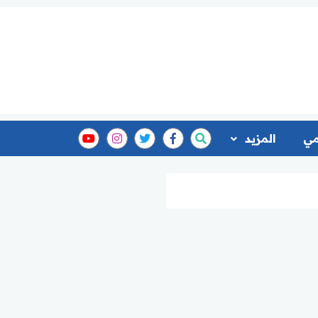
مي
المزيد