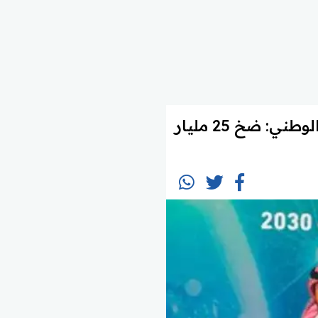
خلال مشاركته في "ديوانية المعرفة".. نائب محافظ صندوق التنمية الوطني: ضخ 25 مليار