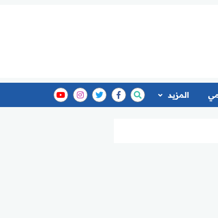
مي
المزيد