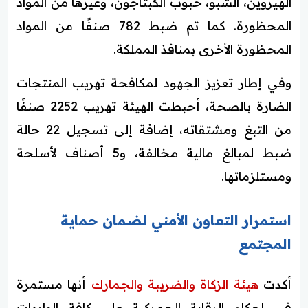
الهيروين، الشبو، حبوب الكبتاجون، وغيرها من المواد
المحظورة. كما تم ضبط 782 صنفًا من المواد
المحظورة الأخرى بمنافذ المملكة.
وفي إطار تعزيز الجهود لمكافحة تهريب المنتجات
الضارة بالصحة، أحبطت الهيئة تهريب 2252 صنفًا
من التبغ ومشتقاته، إضافة إلى تسجيل 22 حالة
ضبط لمبالغ مالية مخالفة، و5 أصناف لأسلحة
ومستلزماتها.
استمرار التعاون الأمني لضمان حماية
المجتمع
أكدت
هيئة الزكاة والضريبة والجمارك
أنها مستمرة
في إحكام الرقابة الجمركية على كافة الواردات