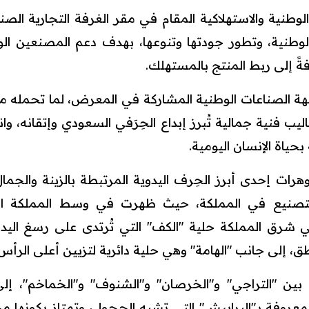
نية والاستهلاكية المقام في مقر الغرفة التجارية الصن
طنية، وتطور جودتها وتنوعها، بهدف دعم المصنعين ال
ً إلى ربط المنتج بالمستهلك.
اجهة الصناعات الوطنية المشاركة في المعرض، لما تحمله 
اليب فنية جمالية تُبرز إبداع الحِرَفي السعودي وإتقانه، 
بحياة الإنسان اليومية.
هرات إحدى أبرز الحِرف اليدوية المرتبطة بالزينة والج
لتصنيع في المملكة، حيث ظهرت في وسط المملكة القل
في شرق المملكة حلية "الكف" التي تُرتدى على رسغ الي
، إلى جانب "الهامة" وهي حلية دائرية لتزيين أعلى الرأس.
بين "التراجي" و"الخرصان" و"الشنوف" و"الخماخم"، إل
لمعروفة بـ"البرابيش" التي تشبه الحجول، وتمتاز بكونه