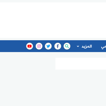
مي
المزيد