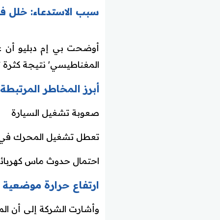
سبب الاستدعاء: خلل ف
أوضحت بي إم دبليو أن عم
المغناطيسي' نتيجة كثرة 
أبرز المخاطر المرتبطة 
صعوبة تشغيل السيارة
تعطل تشغيل المحرك في 
احتمال حدوث ماس كهربائ
ارتفاع حرارة موضعية 
وأشارت الشركة إلى أن الم