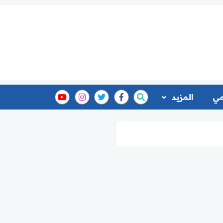
مي
المزيد