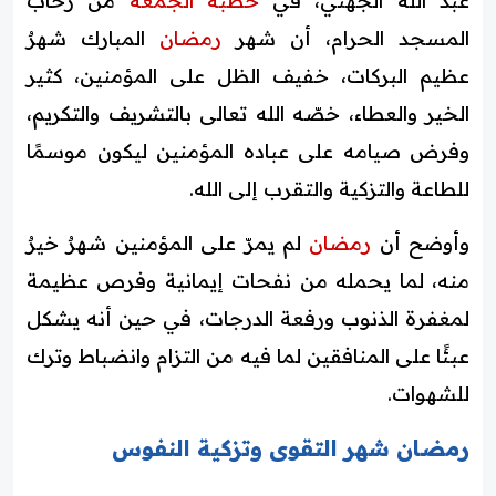
عبد الله الجهني، في
خطبة الجمعة
من رحاب
المسجد الحرام، أن شهر
رمضان
المبارك شهرٌ
عظيم البركات، خفيف الظل على المؤمنين، كثير
الخير والعطاء، خصّه الله تعالى بالتشريف والتكريم،
وفرض صيامه على عباده المؤمنين ليكون موسمًا
للطاعة والتزكية والتقرب إلى الله.
وأوضح أن
رمضان
لم يمرّ على المؤمنين شهرٌ خيرٌ
منه، لما يحمله من نفحات إيمانية وفرص عظيمة
لمغفرة الذنوب ورفعة الدرجات، في حين أنه يشكل
عبئًا على المنافقين لما فيه من التزام وانضباط وترك
للشهوات.
رمضان شهر التقوى وتزكية النفوس