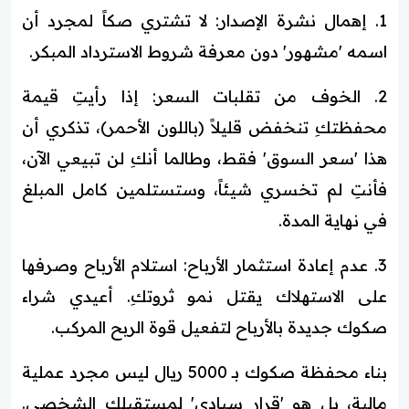
1. إهمال نشرة الإصدار: لا تشتري صكاً لمجرد أن
اسمه 'مشهور' دون معرفة شروط الاسترداد المبكر.
2. الخوف من تقلبات السعر: إذا رأيتِ قيمة
محفظتكِ تنخفض قليلاً (باللون الأحمر)، تذكري أن
هذا 'سعر السوق' فقط، وطالما أنكِ لن تبيعي الآن،
فأنتِ لم تخسري شيئاً، وستستلمين كامل المبلغ
في نهاية المدة.
3. عدم إعادة استثمار الأرباح: استلام الأرباح وصرفها
على الاستهلاك يقتل نمو ثروتكِ. أعيدي شراء
صكوك جديدة بالأرباح لتفعيل قوة الربح المركب.
بناء محفظة صكوك بـ 5000 ريال ليس مجرد عملية
مالية، بل هو 'قرار سيادي' لمستقبلكِ الشخصي.