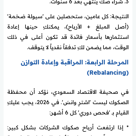
3. شراء صك ينتهي بعد 6 سنوات.
النتيجة: كل عامين، ستحصلين على 'سيولة ضخمة'
(أصل المبلغ + الأرباح)، يمكنكِ حينها إعادة
استثمارها بأسعار فائدة قد تكون أعلى في ذلك
الوقت، مما يضمن لكِ تدفقاً نقدياً لا يتوقف.
المرحلة الرابعة: المراقبة وإعادة التوازن
(Rebalancing)
في صحيفة الاقتصاد السعودي، نؤكد أن محفظة
الصكوك ليست 'اشترِ وانسَ'. في 2026، يجب عليكِ
القيام بـ 'فحص دوري' كل 6 أشهر:
* إذا ارتفعت أرباح صكوك الشركات بشكل كبير: