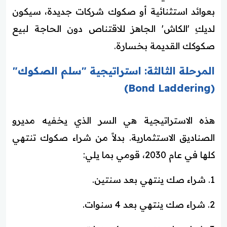
بعوائد استثنائية أو صكوك شركات جديدة، سيكون
لديكِ 'الكاش' الجاهز للاقتناص دون الحاجة لبيع
صكوكك القديمة بخسارة.
المرحلة الثالثة: استراتيجية "سلم الصكوك"
(Bond Laddering)
هذه الاستراتيجية هي السر الذي يخفيه مديرو
الصناديق الاستثمارية. بدلاً من شراء صكوك تنتهي
كلها في عام 2030، قومي بما يلي:
1. شراء صك ينتهي بعد سنتين.
2. شراء صك ينتهي بعد 4 سنوات.