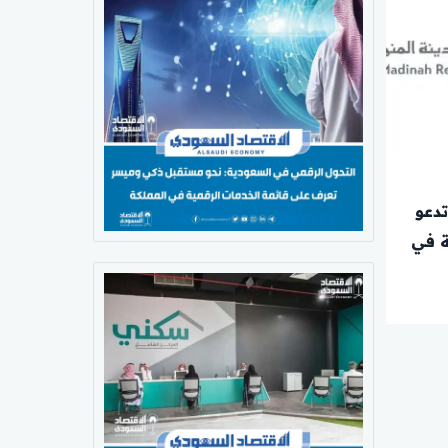
تدعو
ة في
يم