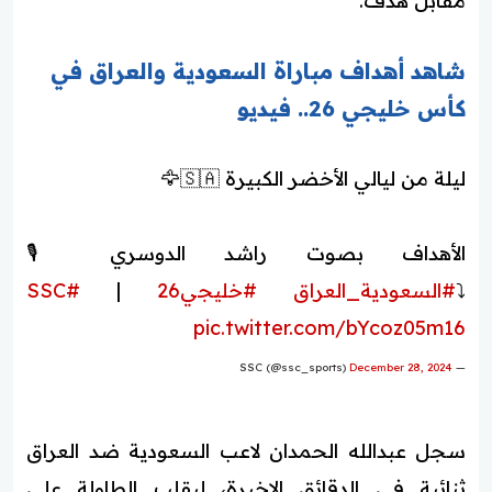
مقابل هدف.
شاهد أهداف مباراة السعودية والعراق في
كأس خليجي 26.. فيديو
ليلة من ليالي الأخضر الكبيرة 🇸🇦🦅
الأهداف بصوت راشد الدوسري 🎙
⤵️
#السعودية_العراق
#خليجي26
|
#SSC
pic.twitter.com/bYcoz05m16
December 28, 2024
— SSC (@ssc_sports)
سجل عبدالله الحمدان لاعب السعودية ضد العراق
ثنائية في الدقائق الاخيرة، ليقلب الطاولة على