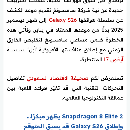
الإطلاق في سوق الهواتف الذكية، كشفت تسريبات
جديدة عن نية شركة سامسونغ تقديم موعد الكشف
عن سلسلة هواتفها
Galaxy S26
إلى شهر ديسمبر
2025 بدلًا من موعدها المعتاد في يناير. وتأتي هذه
الخطوة ضمن مساعي سامسونغ لتقليص الفارق
الزمني مع إطلاق منافستها الأميركية 'آبل' لسلسلة
آيفون 17
المنتظرة.
تستعرض لكم
صحيفة الاقتصاد السعودي
تفاصيل
التحركات التقنية التي قد تغيّر قواعد اللعبة بين
عمالقة التكنولوجيا العالمية.
Snapdragon 8 Elite 2 يظهر مبكرًا…
وإطلاق Galaxy S26 قد يسبق المتوقع