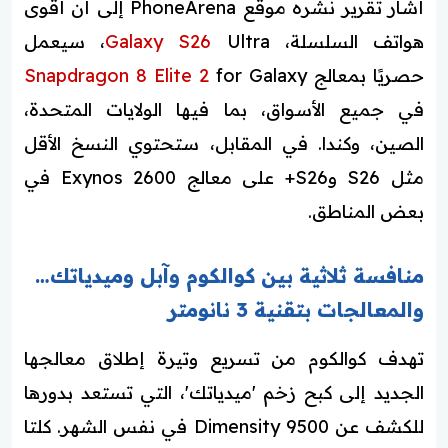
أشار تقرير نشره موقع PhoneArena إلى أن أقوى
هواتف السلسلة،
Galaxy S26
Ultra، سيعمل
حصريًا بمعالج
for Galaxy
Snapdragon 8 Elite 2
في جميع الأسواق، بما فيها الولايات المتحدة،
الصين، وكندا. في المقابل، ستحتوي النسخ الأقل
مثل S26 وS26+ على معالج Exynos 2600 في
بعض المناطق.
منافسة ثلاثية بين كوالكوم وآبل وميدياتك…
والمعالجات بتقنية 3 نانومتر
تهدف كوالكوم من تسريع وتيرة إطلاق معالجها
الجديد إلى كبح زخم 'ميدياتك'، التي تستعد بدورها
للكشف عن Dimensity 9500 في نفس الشهر. كلتا