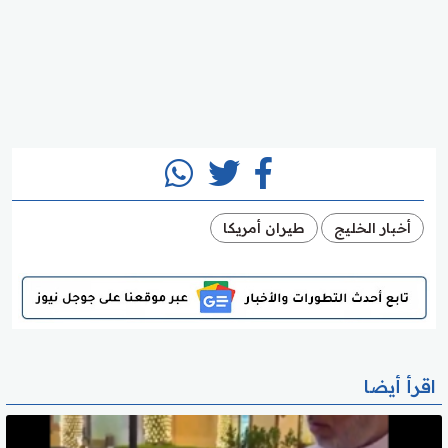
أخبار الخليج
طيران أمريكا
اقرأ أيضا