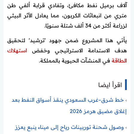
آلاف برميل نفط مكافئ، وتفادي قرابة ألفي طن
متري من انبعاثات الكربون، مما يعادل الأثر البيئي
لزراعة أكثر من 34 ألف شتلة سنويًا.
يأتي هذا المشروع ضمن جهود 'ترشيد' لتحقيق
هدف الاستدامة الاستراتيجي وخفض
استهلاك
الطاقة
في المنشآت الحيوية بالمملكة.
اقرأ ايضا
خط شرق–غرب السعودي ينقذ أسواق النفط بعد
إغلاق مضيق هرمز 2026
وصول شحنة توربينات رياح إلى ميناء ينبع يعزز