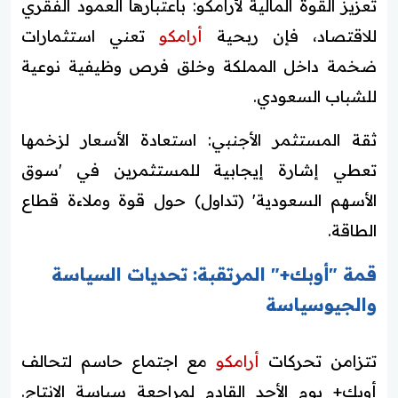
تعزيز القوة المالية لأرامكو: باعتبارها العمود الفقري
للاقتصاد، فإن ربحية
أرامكو
تعني استثمارات
ضخمة داخل المملكة وخلق فرص وظيفية نوعية
للشباب السعودي.
ثقة المستثمر الأجنبي: استعادة الأسعار لزخمها
تعطي إشارة إيجابية للمستثمرين في 'سوق
الأسهم السعودية' (تداول) حول قوة وملاءة قطاع
الطاقة.
قمة "أوبك+" المرتقبة: تحديات السياسة
والجيوسياسة
تتزامن تحركات
أرامكو
مع اجتماع حاسم لتحالف
أوبك+ يوم الأحد القادم لمراجعة سياسة الإنتاج.