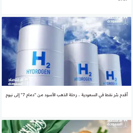
أقدم بئر نفط في السعودية .. رحلة الذهب الأسود من "دمام 7" إلى نيوم