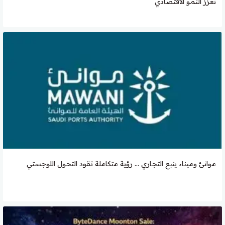
تعزز النمو الاقتصادي
موانئ وميناء ينبع التجاري … رؤية متكاملة تقود التحول اللوجستي