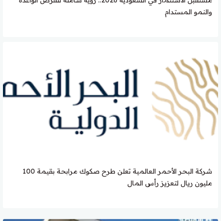
مستقبل الاستثمار في السعودية 2026.. رؤية شاملة للفرص الواعدة
والنمو المستدام
شركة البحر الأحمر العالمية تعلن طرح صكوك مرابحة بقيمة 100
مليون ريال لتعزيز رأس المال