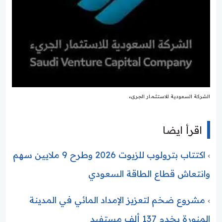
الشركة السعودية للاستثمار الجرىء
اقرأ ايضا
اكتتاب بترولوب للزيوت 2026 وطرح 9 ملايين سهم
وانتعاش قطاع الطاقة السعودي
مشروع ضخم لتعزيز الإمداد المائي في المدينة
المنورة يخدم 137 ألف مستفيد