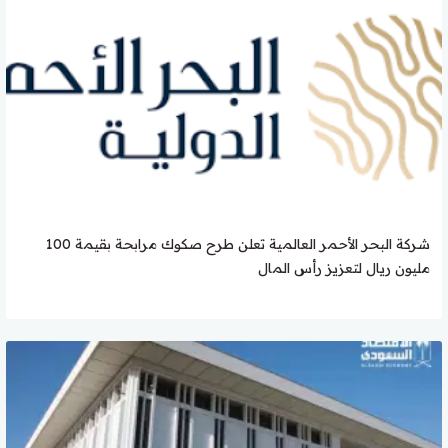
شركة البحر الأحمر العالمية تعلن طرح صكوك مرابحة بقيمة 100
مليون ريال لتعزيز رأس المال