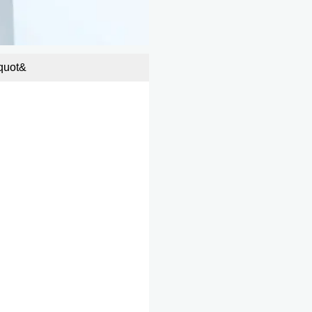
&quot;هيئة المنافسة&quot; و&quot;حماية المستهلك&quot; توقعان مذكرة تفاهم