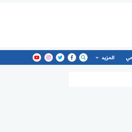
مي
المزيد