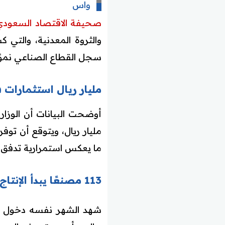
واس
صحيفة الاقتصاد السعودي
سجل القطاع الصناعي نموً
مليار ريال استثمارات في التراخيص
ما يعكس استمرارية تدفق ا
113 مصنعًا يبدأ الإنتاج بـ900 مليون ريال و4114 وظيفة