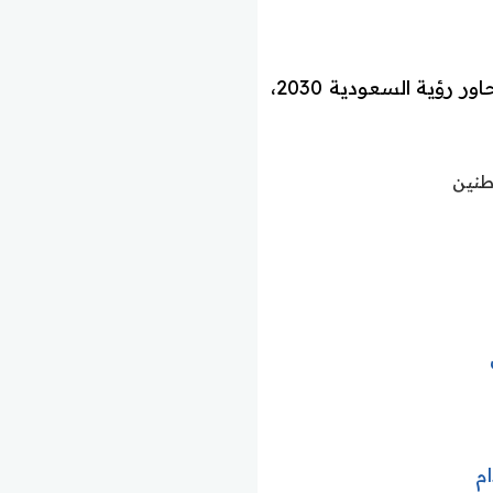
يأتي هذا النمو المستمر في ظل توجه المملكة نحو تنمية الصناعات الوطنية كأحد محاور رؤية السعودية 2030،
طنين