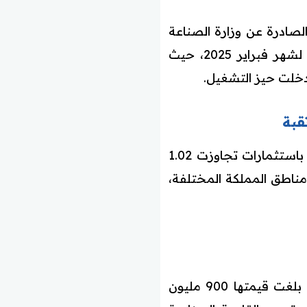
صادرة عن وزارة الصناعة
والثروة المعدنية، والتي كشف عنها المركز الوطني للمعلومات الصناعية والتعدينية لشهر فبراير 2025، حيث
دخلت حيز التشغيل.
أوضحت البيانات أن الوزارة أصدرت 105 تراخيص صناعية جديدة خلال شهر فبراير، باستثمارات تجاوزت 1.02
 وظائف جديدة، موزعة على مناطق المملكة المختلفة،
شهد الشهر نفسه دخول 113 مصنعًا جديدًا إلى مرحلة الإنتاج الفعلي، باستثمارات بلغت قيمتها 900 مليون