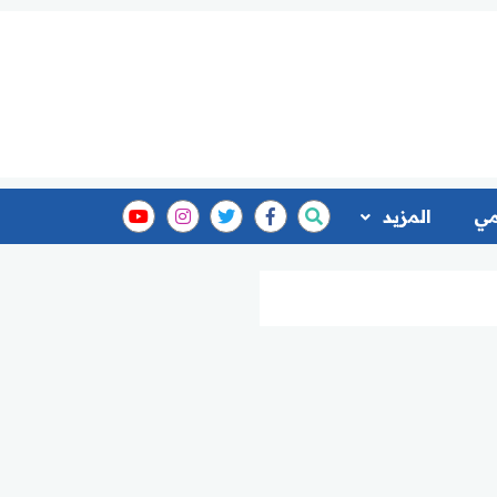
مي
المزيد