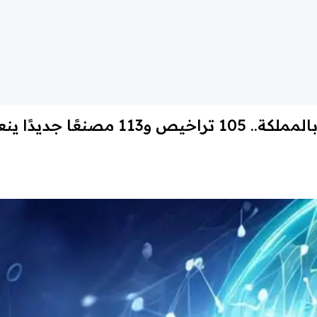
قفزة صناعية جديدة بالمملكة.. 105 تراخيص و