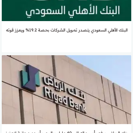
البنك الأهلي السعودي يتصدر تمويل الشركات بحصة 19.2% ويعزز قوته
بنك الرياض يرفع رأس ماله إلى 40 مليار ريال عبر أسهم مجانية لتعزيز