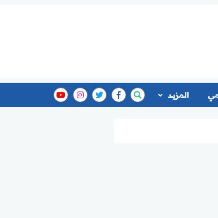
مي
المزيد