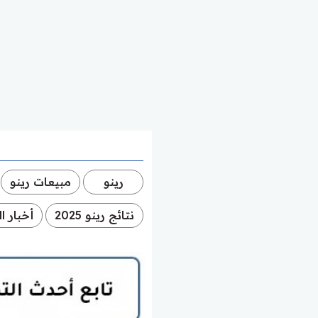
رينو
مبيعات رينو
نتائج رينو 2025
أخبار ا