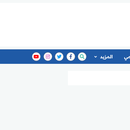
مي
المزيد