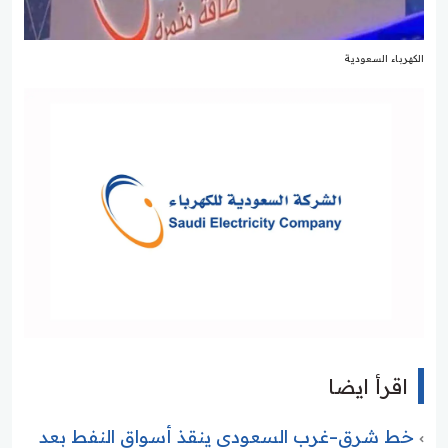
الكهرباء السعودية
اقرأ ايضا
خط شرق–غرب السعودي ينقذ أسواق النفط بعد