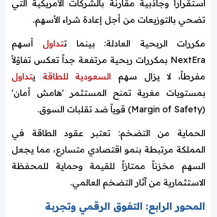
استقراراً وجاذبية مقارنة بالشركات الأمريكية التي
تضحي بالتوزيعات من أجل إعادة شراء الأسهم.
مكررات الربحية العادلة: بينما ت
تداول
أسهم
NextEra بمكررات ربحية مرتفعة جداً تعكس تفاؤلاً
مفرطاً، لا يزال سهم
السعودية للطاقة
ي
تداول
بمستويات مغرية تمنح المستثمر 'هامش أمان'
(Margin of Safety) قوياً ضد تقلبات السوق.
الحماية من التضخم: تعتبر عقود الطاقة في
المملكة مرتبطة بنمو اقتصادي متسارع، مما يجعل
السهم مخزناً ممتازاً للقيمة وحماية للمحفظة
الاستثمارية من آثار التضخم العالمي.
المحور الرابع: التفوق الرقمي وتجربة