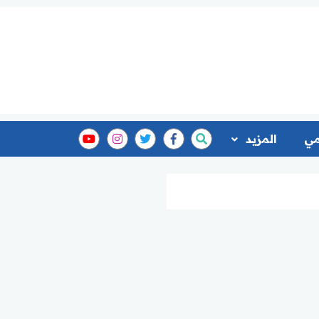
مي
المزيد