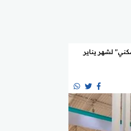
كني" لشهر يناير