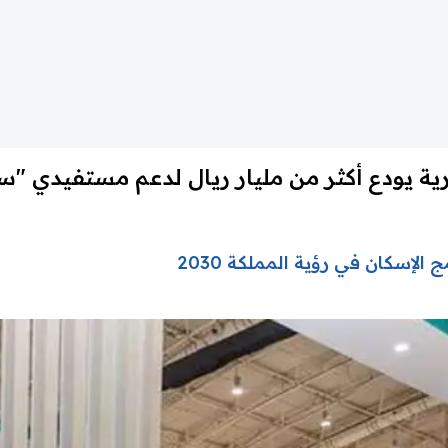
ية يودع أكثر من مليار ريال لدعم مستفيدي "س
لإسكان في رؤية المملكة 2030