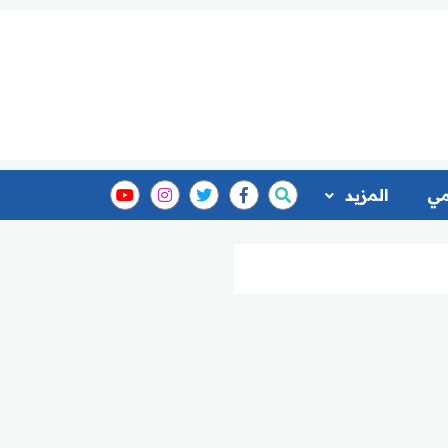
مي
المزيد