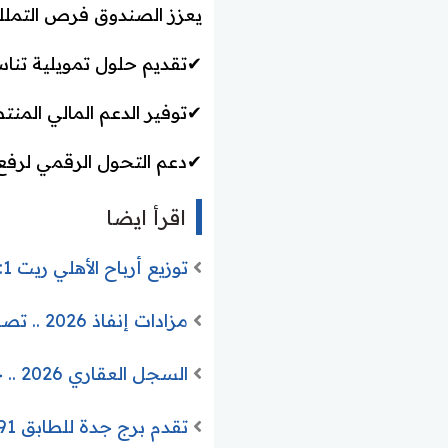
يعزز الصندوق فرص التملك
✔تقديم حلول تمويلية تناس
✔توفير الدعم المالي المن
✔دعم التحول الرقمي لرفع 
اقرأ ايضا
توزيع أرباح الأهلي ريت 1: 30.25 مليون ريال للمساهمين في أبريل 2026
مزادات إنفاذ 2026 .. تصفية 917 أصلاً عقارياً في 75 مزاداً بجميع مدن المملكة
السجل العقاري 2026 .. خطوات التسجيل العيني لعقارات مكة وجدة خطوة خطوة
تقدم برج جدة للطابق 91 بارتفاع 370م.. تسارع التنفيذ يعزز ثقة المستثمرين