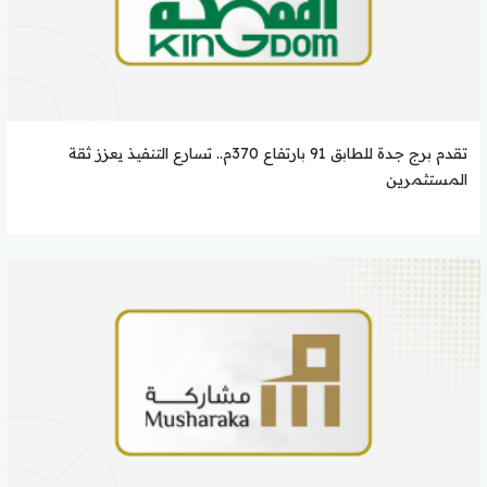
تقدم برج جدة للطابق 91 بارتفاع 370م.. تسارع التنفيذ يعزز ثقة
المستثمرين