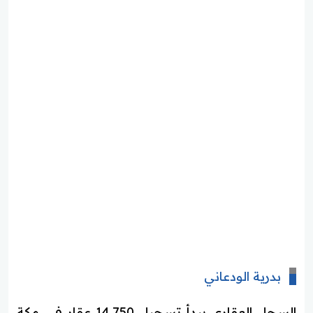
بدرية الودعاني
السجل العقاري يبدأ تسجيل 14.750 عقار في مكة