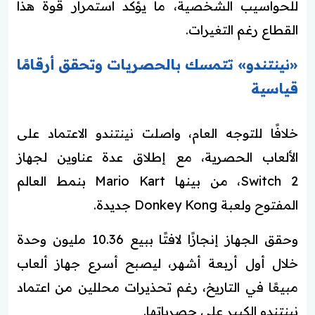
للحواسيب الشخصية، ما يؤكد استمرار قوة هذا
القطاع رغم التغيرات.
«نينتندو» تتمسك بالحصريات وتحقق أرقامًا
قياسية
خلافًا للتوجه العام، واصلت نينتندو الاعتماد على
الألعاب الحصرية، مع إطلاق عدة عناوين لجهاز
Switch 2، من بينها Mario Kart بنمط العالم
المفتوح ولعبة Donkey Kong جديدة.
وحقق الجهاز إنجازًا لافتًا ببيع 10.36 مليون وحدة
خلال أول أربعة أشهر، ليصبح أسرع جهاز ألعاب
مبيعًا في التاريخ، رغم تحذيرات محللين من اعتماد
نينتندو الكبير على حصرياتها.