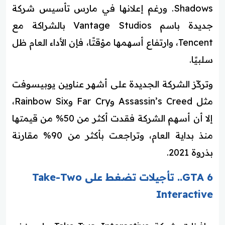
Shadows. ورغم إعلانها في مارس تأسيس شركة
جديدة باسم Vantage Studios بالشراكة مع
Tencent، وارتفاع أسهمها مؤقتًا، فإن الأداء العام ظل
سلبيًا.
وتركّز الشركة الجديدة على أشهر عناوين يوبيسوفت
مثل Assassin’s Creed وFar Cry وRainbow Six،
إلا أن أسهم الشركة فقدت أكثر من 50% من قيمتها
منذ بداية العام، وتراجعت بأكثر من 90% مقارنة
بذروة 2021.
GTA 6.. تأجيلات تضغط على Take-Two
Interactive