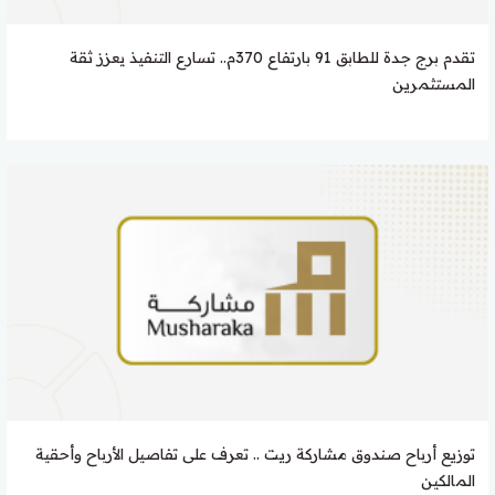
تقدم برج جدة للطابق 91 بارتفاع 370م.. تسارع التنفيذ يعزز ثقة
المستثمرين
توزيع أرباح صندوق مشاركة ريت .. تعرف على تفاصيل الأرباح وأحقية
المالكين