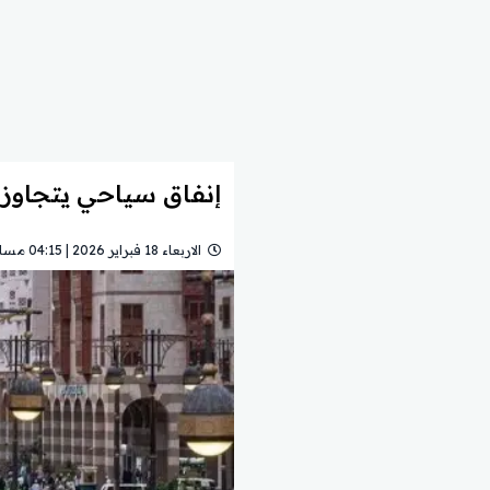
إنفاق سياحي يتجاوز 52 مليار ريال في المدينة المنورة ونمو قياسي في أعداد الزوا
الاربعاء 18 فبراير 2026 | 04:15 مساءً