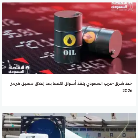
خط شرق–غرب السعودي ينقذ أسواق النفط بعد إغلاق مضيق هرمز
2026